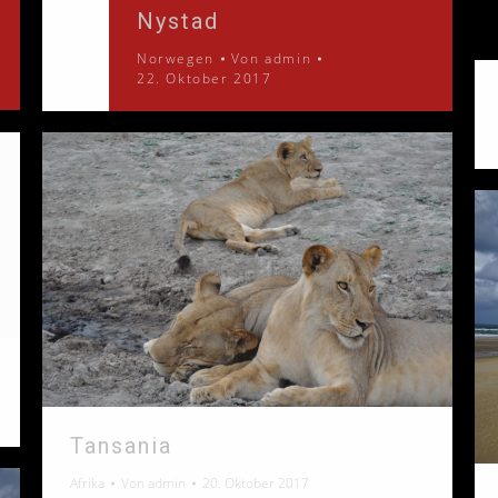
Nystad
Norwegen
Von
admin
22. Oktober 2017
Tansania
Afrika
Von
admin
20. Oktober 2017