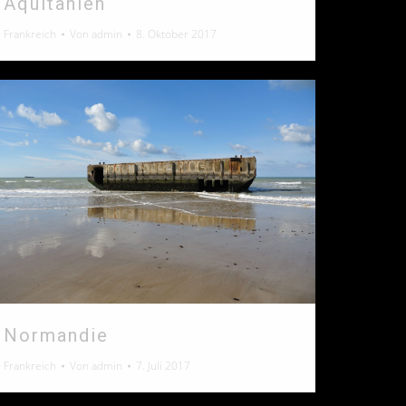
Aquitanien
Frankreich
Von
admin
8. Oktober 2017
Normandie
Frankreich
Von
admin
7. Juli 2017