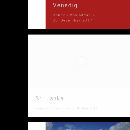
Venedig
Italien
Von
admin
26. Dezember 2017
Sri Lanka
Asien
Von
admin
22. Oktober 2017