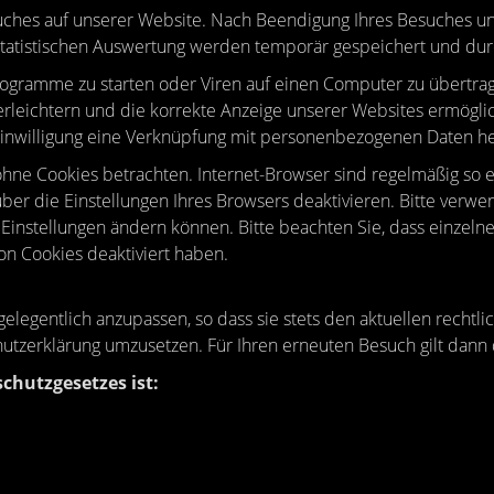
suches auf unserer Website. Nach Beendigung Ihres Besuches 
statistischen Auswertung werden temporär gespeichert und durc
gramme zu starten oder Viren auf einen Computer zu übertrag
erleichtern und die korrekte Anzeige unserer Websites ermöglic
Einwilligung eine Verknüpfung mit personenbezogenen Daten her
ne Cookies betrachten. Internet-Browser sind regelmäßig so ein
er die Einstellungen Ihres Browsers deaktivieren. Bitte verwen
e Einstellungen ändern können. Bitte beachten Sie, dass einzel
on Cookies deaktiviert haben.
gelegentlich anzupassen, so dass sie stets den aktuellen recht
utzerklärung umzusetzen. Für Ihren erneuten Besuch gilt dann 
chutzgesetzes ist: