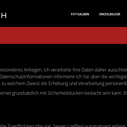
FOTOALBEN
EINZELBILDER
FOTOALBEN
EINZELBILDER
 besonderes Anliegen. Ich verarbeite Ihre Daten daher ausschlie
atenschutzinformationen informiere ich Sie über die wichtig
 zu welchem Zweck die Erhebung und Verarbeitung personenbe
rnet grundsätzlich mit Sicherheitslücken bedacht sein kann. E
ie Zugriffsdaten (die sog. Server-Logfiles) automatisiert erf