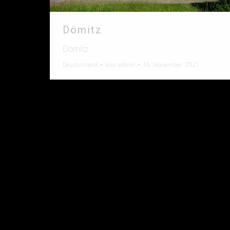
Dömitz
Dömitz
Deutschland
Von
admin
16. November 2021