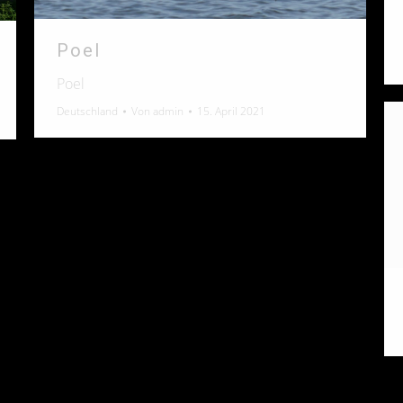
Poel
Poel
Deutschland
Von
admin
15. April 2021