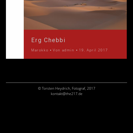
Erg Chebbi
Marokko
Von
admin
19. April 2017
© Torsten Heydrich, Fotograf, 2017
kontakt@the217.de