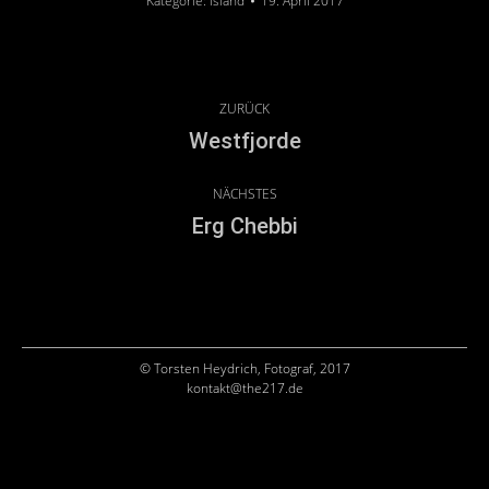
Kategorie:
Island
19. April 2017
KOMMENTARNAVIGATION
ZURÜCK
Westfjorde
Vorheriger
Beitrag:
NÄCHSTES
Erg Chebbi
Nächster
Beitrag:
© Torsten Heydrich, Fotograf, 2017
kontakt@the217.de